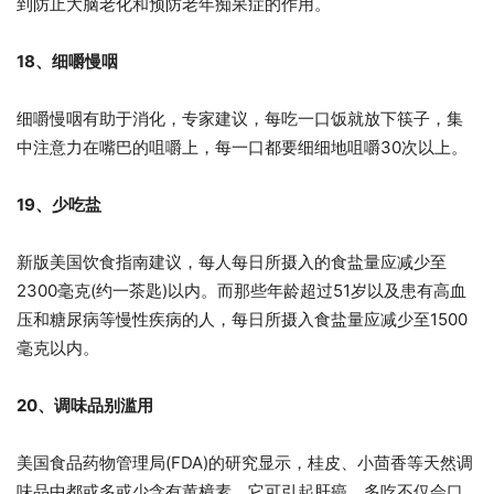
到防止大脑老化和预防老年痴呆症的作用。
18、细嚼慢咽
细嚼慢咽有助于消化，专家建议，每吃一口饭就放下筷子，集
中注意力在嘴巴的咀嚼上，每一口都要细细地咀嚼30次以上。
19、少吃盐
新版美国饮食指南建议，每人每日所摄入的食盐量应减少至
2300毫克(约一茶匙)以内。而那些年龄超过51岁以及患有高血
压和糖尿病等慢性疾病的人，每日所摄入食盐量应减少至1500
毫克以内。
20、调味品别滥用
美国食品药物管理局(FDA)的研究显示，桂皮、小茴香等天然调
味品中都或多或少含有黄樟素，它可引起肝癌。多吃不仅会口