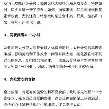
肠消化功能已经受损，如果大吃大喝很容易造成食滞。特别饿
时，应少量进一些半流食，如粥、面或米线，然后再慢慢恢复
正常饮食。尤其注意，特别饿时别进食牛奶、豆浆、酸奶和白
薯，可能引起消化问题。
3、两餐间隔4—6小时
两餐间隔太长或太短都会对人体造成影响，太长会引起高度饥
饿感，影响劳动和工作效率；间隔时间太短，消化器官得不到
适当的休息，影响食欲和消化。一般混合食物在胃里停留的时
间大约是4—5小时，因此，两餐间隔4—6小时比较合适。
4、先吃爱吃的食物
桌上的菜，肯定有你偏爱的和不喜欢的，此时该先吃哪个？专
家提示，先吃自己喜爱的食物，这会让你在情绪上获得满足。
愉快的心情能较快地产生饱胀感，避免吃得太多。