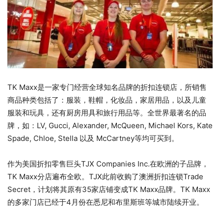
TK Maxx是一家专门经营全球知名品牌的折扣连锁店，所销售
商品种类包括了：服装，鞋帽，化妆品，家居用品，以及儿童
服装和玩具，还有厨房用具和旅行用品等。全世界最著名的品
牌，如：LV, Gucci, Alexander, McQueen, Michael Kors, Kate
Spade, Chloe, Stella 以及 McCartney等均可买到。
作为美国折扣零售巨头TJX Companies Inc.在欧洲的子品牌，
TK Maxx分店遍布全欧。TJX此前收购了澳洲折扣连锁Trade
Secret，计划将其原有35家店铺变成TK Maxx品牌。TK Maxx
的多家门店已经于4月份在悉尼和布里斯班等城市陆续开业。