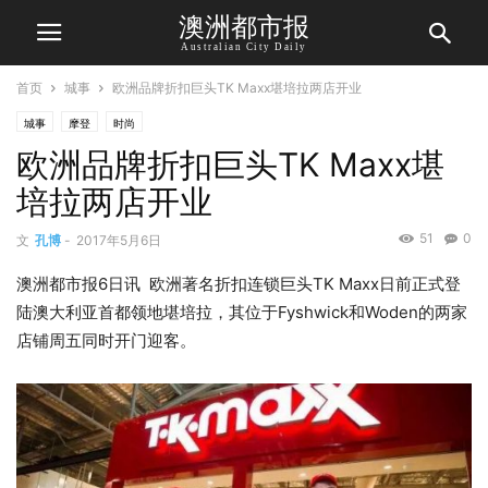
澳洲都市报
Australian City Daily
首页
城事
欧洲品牌折扣巨头TK Maxx堪培拉两店开业
城事
摩登
时尚
欧洲品牌折扣巨头TK Maxx堪
培拉两店开业
51
0
文
孔博
-
2017年5月6日
澳洲都市报6日讯 欧洲著名折扣连锁巨头TK Maxx日前正式登
陆澳大利亚首都领地堪培拉，其位于Fyshwick和Woden的两家
店铺周五同时开门迎客。