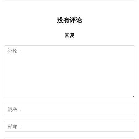
没有评论
回复