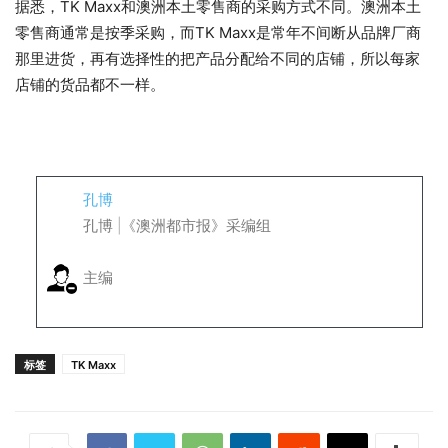
据悉，TK Maxx和澳洲本土零售商的采购方式不同。澳洲本土
零售商通常是按季采购，而TK Maxx是常年不间断从品牌厂商
那里进货，再有选择性的把产品分配给不同的店铺，所以每家
店铺的货品都不一样。
孔博
孔博 |《澳洲都市报》采编组
主编
标签
TK Maxx