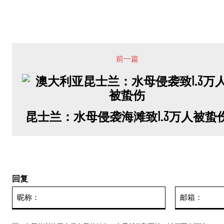
前一篇
昆士兰：水母侵袭海滩致1.3万人被蛰
回复
昵
称：