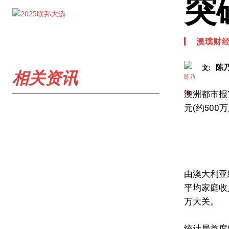
突
澳璞财
陈
文:
相关资讯
澳洲都市报
元(约50
由澳大利亚
平均家庭收入
万大关。
统计局首席