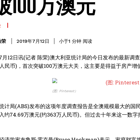
破100万澳元
经
阅读
乃荣
小于1
分钟
2019年7月12日
7月12日讯(记者 陈荣)澳大利亚统计局的今日发布的最新调查显
0万人民币)，首次突破100万澳元大关，这主要是得益于房产
(图: Pinterest）
统计局(ABS)发布的这项年度调查报告是全澳规模最大的国民
约74.69万澳元(约363万人民币)。但过去十年来这一数字持
经济学家布鲁斯·霍克曼(Bruce Hockman)表示，家