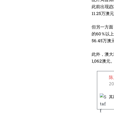
此前出现趋冷
11.25万澳
但另一方面
的60％以
56.45
此外，澳大
1,062澳
陈
2
其