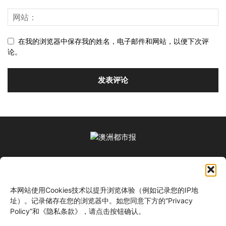
在我的浏览器中保存我的姓名，电子邮件和网站，以便下次评
论。
关于我们
本网站使用Cookies技术以提升浏览体验（例如记录您的IP地
关注我们
址）。记录储存在您的浏览器中。如您同意下方的“Privacy
Policy”和《隐私条款》，请点击按钮确认。