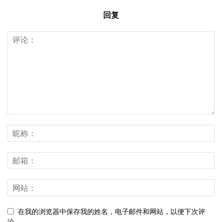
回复
在我的浏览器中保存我的姓名，电子邮件和网站，以便下次评
论。