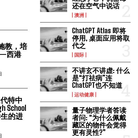
还在空气中说话
澳洲
ChatGPT Atlas 即将
停用, 桌面应用将取
代之
材施教，培
—西港
国际
不讲玄不讲虚: 什么
日
是“打祛病”连
ChatGPT也不知道
运动健康
兰代特中
h School
量子物理学者答读
学生的进
者问: “为什么佩戴
藏区的物件会觉得
更有灵性?”
日