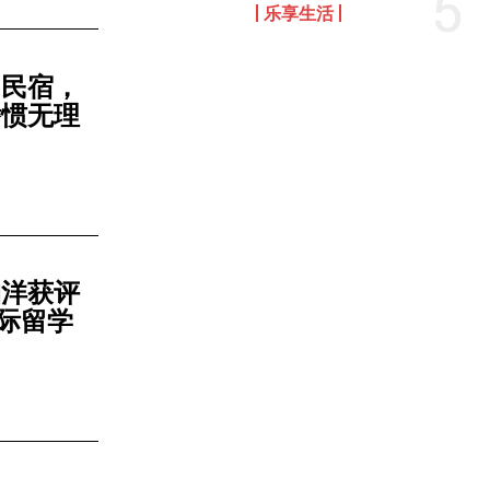
乐享生活
洲民宿，
娇惯无理
柏洋获评
国际留学