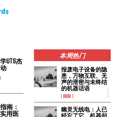
本周热门
学UTS杰
启动
报废电子设备的隐
患，万物互联、无
日
声的泄密与未终结
的机器话语
国际
活指南：
幽灵无线电：人已
与实用医
经忘了它，机器却