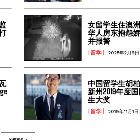
监
女留学生住澳
打
华人房东抱怨
并报警
留学
2025年2月9日
瓦
中国留学生胡
ge
新州2019年度
生大奖
留学
2019年11月1日
加载更多