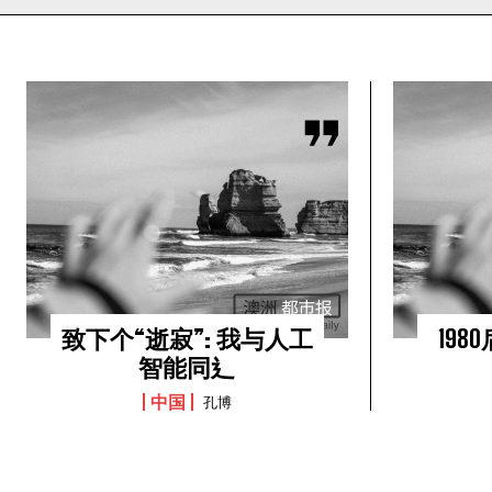
致下个“逝寂”: 我与人工
19
智能同⻎
中国
孔博