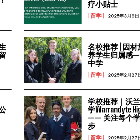
疗小贴士
留学
2025年3月9日
生
名校推荐 | 因
留
养学生归属感—
中学
留学
2025年2月27
学校推荐｜沃
公
学Warrandyte Hig
—— 关注每个
步
留学
2025年2月27