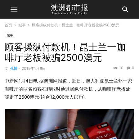
澳洲都市报
Australian City Daily
首页
城事
顾客操纵付款机！昆士兰一咖啡厅老板被骗2500澳元
城事
顾客操纵付款机！昆士兰一咖
啡厅老板被骗2500澳元
10
0
文
孔博
-
2019年1月6日
中新网1月4日电 据澳洲网报道，近日，澳大利亚昆士兰州一家
咖啡厅的两名顾客在结账时通过操纵付款机，从咖啡厅老板处
骗走了2500澳元(约合12,000元人民币)。