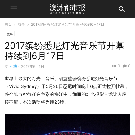
澳洲都市报
Australian City Daily
首页
城事
2017缤纷悉尼灯光音乐节开幕 持续到6月17日
城事
2017缤纷悉尼灯光音乐节开幕
持续到6月17日
9
0
文
孔博
-
2017年6月1日
世界上最大的灯光、音乐、创意盛会缤纷悉尼灯光音乐节
（Vivid Sydney）于5月26日悉尼时间晚上6点正式拉开帷幕，
整个城市都徜徉在色彩的海洋中，绚丽的灯光投影艺术让人应
接不暇，本次活动将为期23晚。