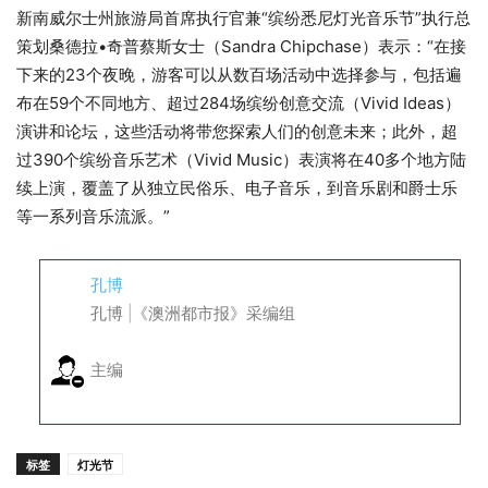
新南威尔士州旅游局首席执行官兼“缤纷悉尼灯光音乐节”执行总
策划桑德拉•奇普蔡斯女士（Sandra Chipchase）表示：“在接
下来的23个夜晚，游客可以从数百场活动中选择参与，包括遍
布在59个不同地方、超过284场缤纷创意交流（Vivid Ideas）
演讲和论坛，这些活动将带您探索人们的创意未来；此外，超
过390个缤纷音乐艺术（Vivid Music）表演将在40多个地方陆
续上演，覆盖了从独立民俗乐、电子音乐，到音乐剧和爵士乐
等一系列音乐流派。”
孔博
孔博 |《澳洲都市报》采编组
主编
标签
灯光节