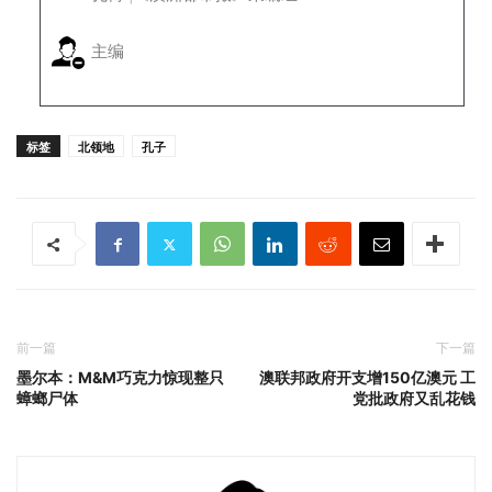
主编
标签
北领地
孔子
前一篇
下一篇
墨尔本：M&M巧克力惊现整只
澳联邦政府开支增150亿澳元 工
蟑螂尸体
党批政府又乱花钱