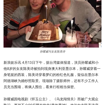
孙耀威与女友陈美诗
新浪娱乐讯 4月13日下午，据台湾媒体报道，演员孙耀威和小
他8岁的女友陈美诗被拍到现身澳大利亚墨尔本，孙耀威穿着一
身笔挺的西装，陈美诗穿着梦幻的粉红色礼服，疑似在墨尔本
阿德湖峡为婚纱照取景。现场除了摄影师外，还有不少工作人
员充当围墙，将俩人围住，看来行程相当保密。
孙耀威因电视剧《怀玉公主》、《乌龙闯情关》而被广大观众