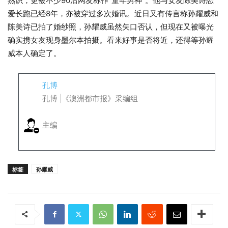
熟识，更被不少90后网友称作“童年男神”。他与女友陈美诗恋
爱长跑已经8年，亦被穿过多次婚讯。近日又有传言称孙耀威和
陈美诗已拍了婚纱照，孙耀威虽然矢口否认，但现在又被曝光
确实携女友现身墨尔本拍摄。看来好事是否将近，还得等孙耀
威本人确定了。
孔博
孔博 |《澳洲都市报》采编组
主编
标签
孙耀威