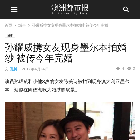
澳洲都市报
Australian City Daily
首页
城事
孙耀威携女友现身墨尔本拍婚纱 被传今年完婚
城事
孙耀威携女友现身墨尔本拍婚
纱 被传今年完婚
4
0
文
孔博
-
2017年4月14日
演员孙耀威和小他8岁的女友陈美诗被拍到现身澳大利亚墨尔
本，疑似在阿德湖峡为婚纱照取景。