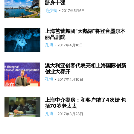
跻身十强
毛少卿
-
2017年5月6日
上海芭蕾舞团“天鹅湖”将登台墨尔本
丽晶剧院
孔博
-
2017年4月16日
澳大利亚创客代表亮相上海国际创新
创业大赛开
孔博
-
2017年4月10日
上海中介卖房：和客户结了4次婚 包
括70岁老太太
孔博
-
2017年3月28日