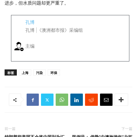
进步，但水质问题却更严重了。
孔博
孔博 |《澳洲都市报》采编组
主编
标签
上海
污染
环保
前一篇
下一篇
特朗普指美国不会将中国列为汇
陈俐呈： 借势“中澳旅游年”力拓