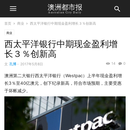
澳洲都市报
Australian City Daily
首页
商业
西太平洋银行中期现金盈利增长３％创新高
商业
西太平洋银行中期现金盈利增
长３％创新高
14
0
文
孔博
-
2017年5月8日
澳洲第二大银行西太平洋银行（Westpac）上半年现金盈利增
长3％至40亿澳元，创下纪录新高，符合市场预期，主要受惠
于坏帐减少。