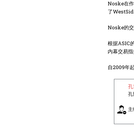
Noske在
了WestSi
Noske的
根据ASIC
内幕交易指
自2009
孔
孔
主