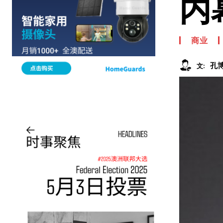
内
商业
孔
文: