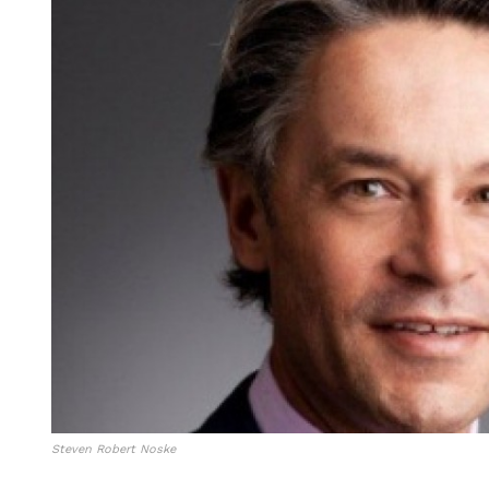
我已阅读并同意
《隐私条款》
.
孔博
孔博 |《澳洲都市报》采编组
主编
Steven Robert Noske