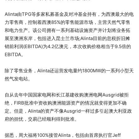
Alinta由TPG等多家私募基金及对冲基金持有，为西澳最大的电
力零售商，控制着西澳85%的零售能源市场，主营天然气零售
和电力生产。该公司拥有一系列基础设施资产并计划将业务拓
展至澳洲东岸，包括进入昆士兰市场;Alinta目前的息税折旧摊
销前利润(EBITDA)为4.2亿澳元，本次收购价格相当于9.5倍的
EBITDA。
除了零售业务，Alinta还运营发电量约1800MW的一系列小型天
然气发电站。
自从去年中国国家电网和长江基建收购澳洲电网Ausgrid被拒
绝，FIRB批准中资收购澳洲能源资产的情况就变得更加不确
定。但是，Alinta的资产不像Ausgrid一样过多引起澳大利亚政
府的担忧，交易已经顺利得到批准。
据悉，周大福将100%接管Alinta，包括由首席执行官Jeff