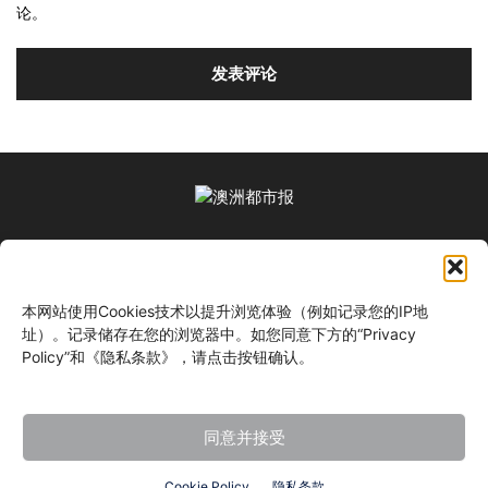
论。
关于我们
本网站使用Cookies技术以提升浏览体验（例如记录您的IP地
关注我们
址）。记录储存在您的浏览器中。如您同意下方的“Privacy
Policy”和《隐私条款》，请点击按钮确认。
同意并接受
©
Cookie Policy
隐私条款