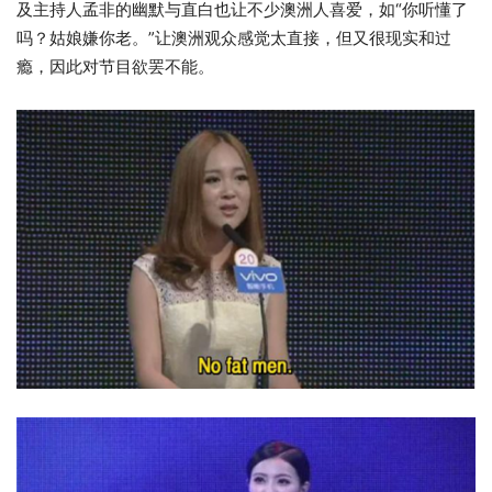
及主持人孟非的幽默与直白也让不少澳洲人喜爱，如“你听懂了
吗？姑娘嫌你老。”让澳洲观众感觉太直接，但又很现实和过
瘾，因此对节目欲罢不能。