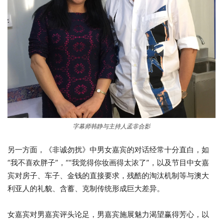
字幕师韩静与主持人孟非合影
另一方面，《非诚勿扰》中男女嘉宾的对话经常十分直白，如
“我不喜欢胖子”，““我觉得你妆画得太浓了”，以及节目中女嘉
宾对房子、车子、金钱的直接要求，残酷的淘汰机制等与澳大
利亚人的礼貌、含蓄、克制传统形成巨大差异。
女嘉宾对男嘉宾评头论足，男嘉宾施展魅力渴望赢得芳心，以