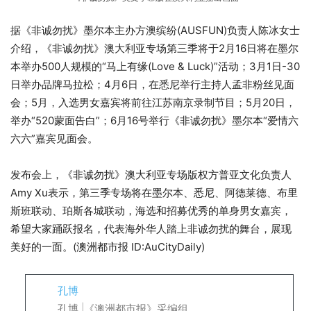
据《非诚勿扰》墨尔本主办方澳缤纷(AUSFUN)负责人陈冰女士
介绍，《非诚勿扰》澳大利亚专场第三季将于2月16日将在墨尔
本举办500人规模的“马上有缘(Love & Luck)”活动；3月1日-30
日举办品牌马拉松；4月6日，在悉尼举行主持人孟非粉丝见面
会；5月，入选男女嘉宾将前往江苏南京录制节目；5月20日，
举办“520蒙面告白”；6月16号举行《非诚勿扰》墨尔本“爱情六
六六”嘉宾见面会。
发布会上，《非诚勿扰》澳大利亚专场版权方普亚文化负责人
Amy Xu表示，第三季专场将在墨尔本、悉尼、阿德莱德、布里
斯班联动、珀斯各城联动，海选和招募优秀的单身男女嘉宾，
希望大家踊跃报名，代表海外华人踏上非诚勿扰的舞台，展现
美好的一面。(澳洲都市报 ID:AuCityDaily)
孔博
孔博 |《澳洲都市报》采编组