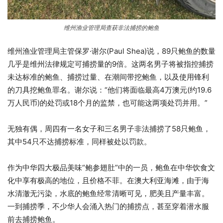
维州渔业管理局查获非法捕捞的鲍鱼
维州渔业管理局主管保罗·谢尔(Paul Shea)说，89只鲍鱼的数量
几乎是维州法律规定可捕捞量的9倍。这两名男子将被指控捕捞
未达标准的鲍鱼、捕捞过量、在潮间带挖鲍鱼，以及使用锋利
的刀具挖鲍鱼罪名。谢尔说：“他们将面临最高4万澳元(约19.6
万人民币)的处罚或18个月的监禁，也可能这两项处罚并用。”
无独有偶，周四有一名女子和三名男子非法捕捞了58只鲍鱼，
其中54只不达捕捞标准，同样被处以罚款。
作为中华四大极品美味“鲍参翅肚”中的一员，鲍鱼在中华饮食文
化中享有极高的地位，且价格不菲。在澳大利亚海滩，由于海
水清澈无污染，水底的鲍鱼经常清晰可见，肥美且产量丰富。
一到捕捞季，不少华人会涌入热门的捕捞点，甚至穿着潜水服
前去捕捞鲍鱼。