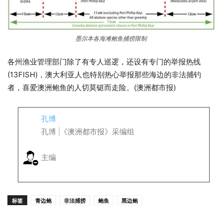
墨尔本各海滩鲍鱼捕捞限制
各州渔业管理部门除了有专人巡逻，还设有专门的举报热线
(13FISH)，澳大利亚人也特别热心举报那些海边的非法捕钓
者，喜爱澳洲鲍鱼的人切莫铤而走险。(澳洲都市报)
孔博
孔博 |《澳洲都市报》采编组
主编
标签
青边鲍
非法捕捞
鲍鱼
黑边鲍