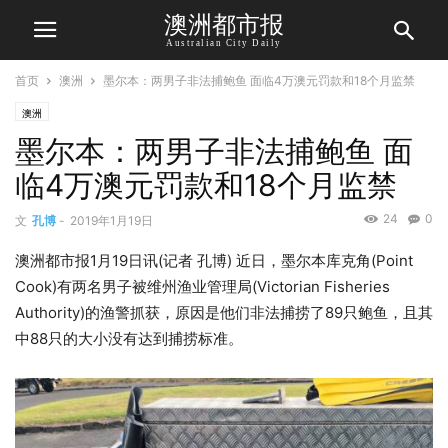
澳洲都市报
Australian City Daily
首页
澳洲
墨尔本：两男子非法捕鲍鱼 面临4万澳元罚款和18个月监禁
澳洲
墨尔本：两男子非法捕鲍鱼 面
临4万澳元罚款和18个月监禁
24
0
文
孔博
-
2019年1月19日
澳洲都市报1月19日讯(记者 孔博) 近日，墨尔本库克角(Point
Cook)有两名男子被维州渔业管理局(Victorian Fisheries
Authority)的渔警抓获，原因是他们非法捕捞了89只鲍鱼，且其
中88只的大小没有达到捕捞标准。