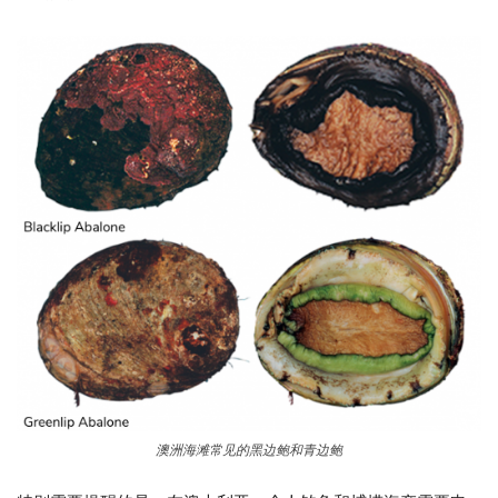
澳洲海滩常见的黑边鲍和青边鲍