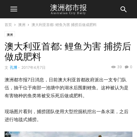
澳洲都市报
Australian City Daily
首页
澳洲
澳大利亚首都: 鲤鱼为害 捕捞后做成肥料
澳洲
澳大利亚首都: 鲤鱼为害 捕捞后
做成肥料
39
0
文
孔博
-
2017年4月7日
澳洲都市报7日消息，日前澳大利亚首都政府派出一支专门队
伍，抽干位于南部一池塘中的湖水后围剿鲤鱼。这种被认为是
有害物种的鱼类将被安乐死后做成肥料。
现场图片看到，捕捞团队使用大型挖掘机挖出一条水渠，之后
进行地毯式捕捞。