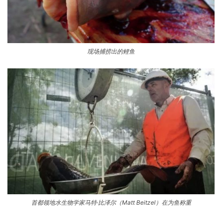
现场捕捞出的鲤鱼
首都领地水生物学家马特·比泽尔（Matt Beitzel）在为鱼称重