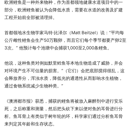
欧洲鲤鱼是一种外来物种，作为首都领地健康水道项目中的一
部分，欧洲鲤鱼被认为会降低水质，需要在水道的改善及扩建
工程开始前全部被清理掉。
首都领地水生物学家马特·比泽尔（Matt Beitzel）说：“平均每
公斤雌性鲤鱼会生产50万颗卵，而且它们每个季节都要产卵2至
3次。” 他预计每个池塘中会捕获1,000至2,000条鲤鱼。
他说，这种鱼类对例如默里鳕鱼等本地生物造成了威胁，并会
对环境产生不可估量的损害。“（它们）会把底部搅得很乱，这
会释放养分，浑浊水质，降低光的通透性从而影响水生植物，
通过食物系统减少生物种类。”
《澳洲都市报》获悉，捕获的鲤鱼将被放入麻醉剂中进行安乐
死，之后称重和测量，然后把头砍下来以便对鱼的耳骨进行分
析。鱼耳骨上有类似于树年轮的环，科学家们通过分析鱼耳骨
来判定其年龄和生存状态。