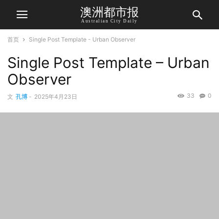
澳洲都市报
Australian City Daily
首页
Single Post Template - Urban Observer
Single Post Template – Urban
Observer
33
0
文
孔博
-
2025年4月23日