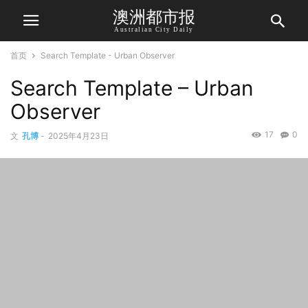
澳洲都市报
Australian City Daily
首页
Search Template - Urban Observer
Search Template – Urban
Observer
17
0
文
孔博
-
2025年4月23日