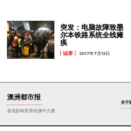
突发：电脑故障致墨
尔本铁路系统全线瘫
痪
城事
2017年7月13日
澳洲都市报
关于
发现影响世界的澳中力量