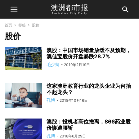
澳洲都市报
Australian City Daily
首页
标签
股价
股价
澳股：中国市场销量放缓不及预期，
澳佳宝股价开盘暴跌28.7%
毛少卿
-
2019年2月19日
这家澳洲教育行业的龙头企业为何抬
不起龙头？
孔博
-
2018年10月16日
澳股：投机者高位撤离，S66药业股
价惨遭腰斩
孔博
-
2018年6月29日