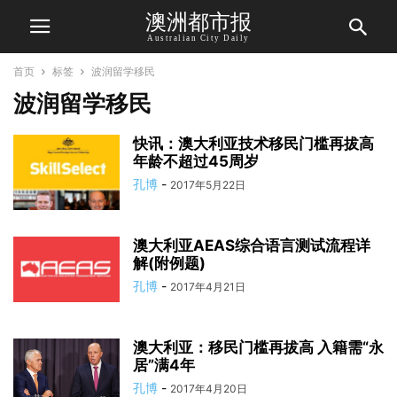
澳洲都市报
Australian City Daily
首页
标签
波润留学移民
波润留学移民
快讯：澳大利亚技术移民门槛再拔高
年龄不超过45周岁
孔博
-
2017年5月22日
澳大利亚AEAS综合语言测试流程详
解(附例题)
孔博
-
2017年4月21日
澳大利亚：移民门槛再拔高 入籍需“永
居”满4年
孔博
-
2017年4月20日