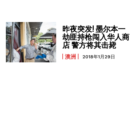
昨夜突发! 墨尔本一
劫匪持枪闯入华人商
店 警方将其击毙
澳洲
2018年1月29日