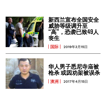
新西兰宣布全国安全
威胁等级调升至
“高”，恐袭已致49人
丧生
国际
2019年3月15日
华人男子悉尼寺庙被
枪杀 或因劝架被误杀
澳洲
2017年4月15日