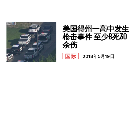
我要加入
我已阅读并同意
《隐私条款》
.
美国得州一高中发生
枪击事件 至少8死30
余伤
国际
2018年5月19日