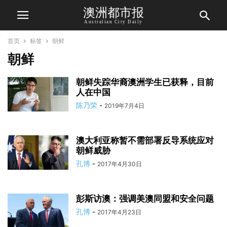
澳洲都市报
Australian City Daily
首页
标签
朝鲜
朝鲜
朝鲜失踪华裔澳洲学生已获释，目前
人在中国
陈乃荣
-
2019年7月4日
澳大利亚称暂不需部署反导系统应对
朝鲜威胁
孔博
-
2017年4月30日
彭斯访澳：强调美澳同盟和安全问题
孔博
-
2017年4月23日