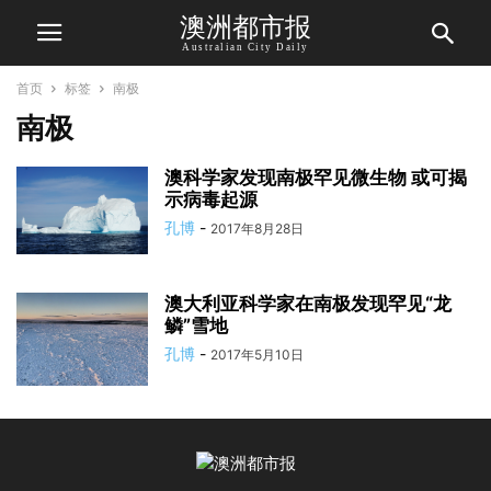
澳洲都市报
Australian City Daily
首页
标签
南极
南极
澳科学家发现南极罕见微生物 或可揭
示病毒起源
孔博
-
2017年8月28日
澳大利亚科学家在南极发现罕见“龙
鳞”雪地
孔博
-
2017年5月10日