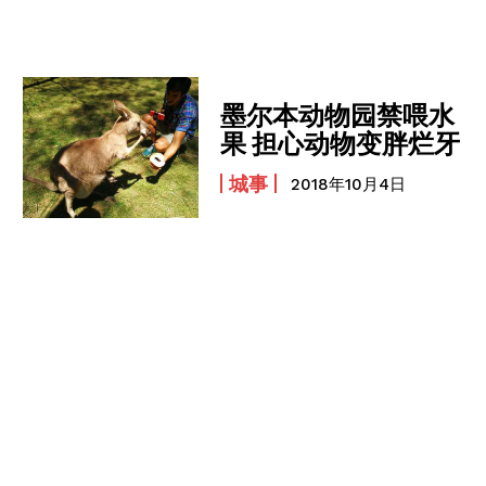
我要加入
我已阅读并同意
《隐私条款》
.
墨尔本动物园禁喂水
果 担心动物变胖烂牙
城事
2018年10月4日