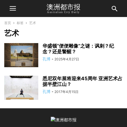
澳洲都市报
Australian City Daily
首页
标签
艺术
艺术
华盛顿“便便雕像”之谜：讽刺？纪
念？还是警醒？
孔博
-
2025年4月27日
悉尼双年展将迎来45周年 亚洲艺术占
据半壁江山？
孔博
-
2017年4月15日