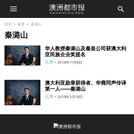
澳洲都市报
Australian City Daily
首页
标签
秦潞山
秦潞山
华人教授秦潞山及秦皇公司获澳大利
亚民族企业奖提名
孔博
-
2019年11月9日
澳大利亚勋章获得者、华裔同声传译
第一人——秦潞山
孔博
-
2019年3月18日